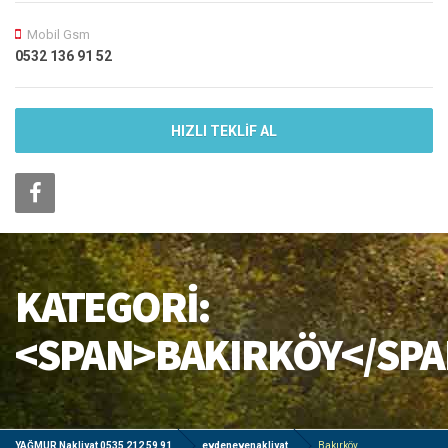
Mobil Gsm
0532 136 91 52
HIZLI TEKLİF AL
KATEGORI:
<SPAN>BAKIRKÖY</SP
YAĞMUR Nakliyat 0535 212 59 91
evdenevenakliyat
Bakırköy