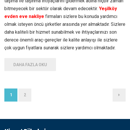
taşıma ve taşınma ihtiyaçlarını gidermek adına hiçbir zaman
bitmeyecek bir sektör olarak devam edecektir.
Yeşilköy
evden eve nakliye
firmaları sizlere bu konuda yardımcı
olmak isteyen öncü şirketler arasında yer almaktadır. Sizlere
daha kaliteli bir hizmet sunabilmek ve ihtiyaçlarınızı son
derece önemli araç-gereçler ile kalite anlayışı ile sizlere
çok uygun fiyatlara sunarak sizlere yardımcı olmaktadır.
DAHA FAZLA OKU
Yazı
1
2
sayfalaması