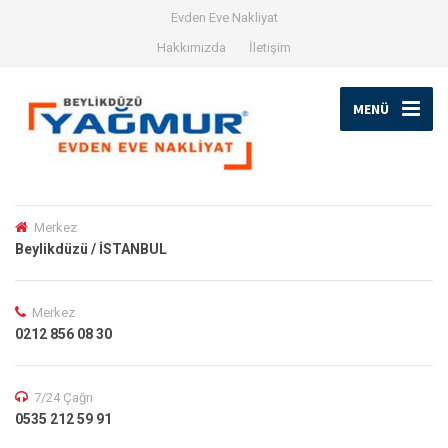
Evden Eve Nakliyat
Hakkımızda
İletişim
MENÜ
Merkez
Beylikdüzü / İSTANBUL
Merkez
0212 856 08 30
7/24 Çağrı
0535 212 59 91